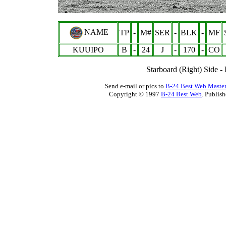
NAME
TP
-
M#
SER
-
BLK
-
MF
KUUIPO
B
-
24
J
-
170
-
CO
Starboard (Right) Side 
Send e-mail or pics to
B-24 Best Web Maste
Copyright © 1997
B-24 Best Web
. Publis